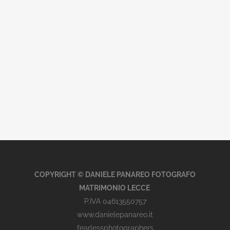
COPYRIGHT © DANIELE PANAREO FOTOGRAFO
MATRIMONIO LECCE
P.IVA 04613550757
www.danielepanareo.it
fearlessphotographers