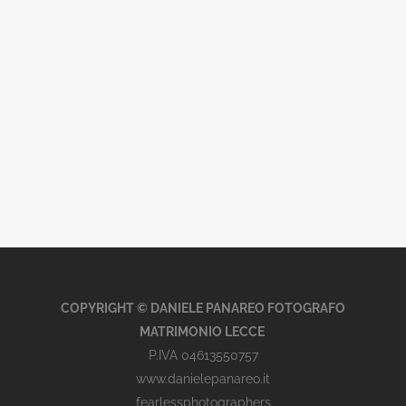
COPYRIGHT © DANIELE PANAREO FOTOGRAFO
MATRIMONIO LECCE
P.IVA 04613550757
www.danielepanareo.it
fearlessphotographers