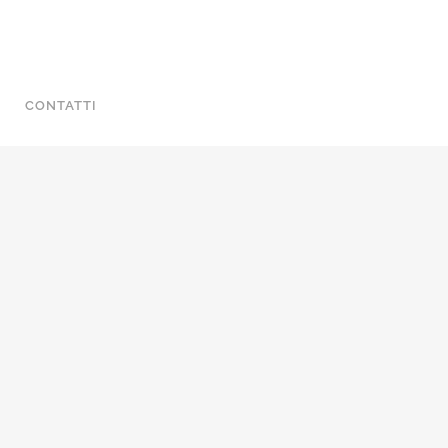
CONTATTI