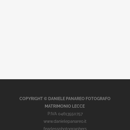
COPYRIGHT © DANIELE PANAREO FOTOGRAFO
MATRIMONIO LECCE
P.IVA 04613550757
www.danielepanareo.it
fearlessphotographers