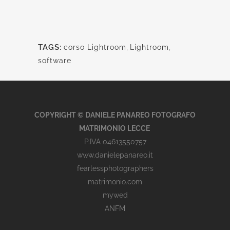
TAGS:
corso Lightroom
,
Lightroom
,
software
COPYRIGHT © DANIELE PANAREO FOTOGRAFO
MATRIMONIO LECCE
P.IVA 04613550757
www.danielepanareo.it
fearlessphotographers
matrimonio.com
mywed
ANFM