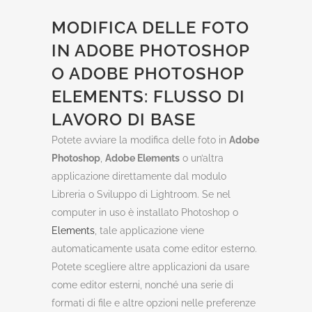
MODIFICA DELLE FOTO
IN ADOBE PHOTOSHOP
O ADOBE PHOTOSHOP
ELEMENTS: FLUSSO DI
LAVORO DI BASE
Potete avviare la modifica delle foto in
Adobe
Photoshop
,
Adobe Elements
o un’altra
applicazione direttamente dal modulo
Libreria o Sviluppo di Lightroom. Se nel
computer in uso è installato Photoshop o
Elements
, tale applicazione viene
automaticamente usata come editor esterno.
Potete scegliere altre applicazioni da usare
come editor esterni, nonché una serie di
formati di file e altre opzioni nelle preferenze