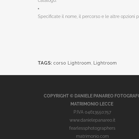
catalogo.
Specificate il nome, il percorso e le altre opzioni
TAGS:
corso Lightroom
,
Lightroom
COPYRIGHT © DANIELE PANAREO FOTOGRAF
MATRIMONIO LECCE
P.IVA 04613550757
www.danielepanareo.it
fearlessphotographers
matrimonio.com