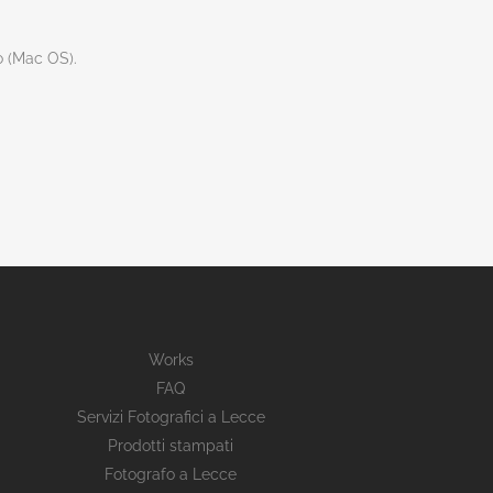
go (Mac OS).
Works
FAQ
Servizi Fotografici a Lecce
Prodotti stampati
Fotografo a Lecce