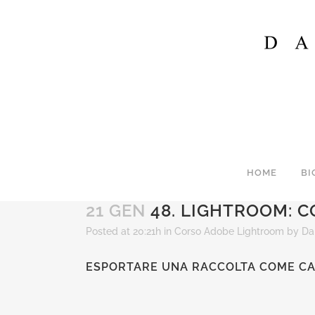
HOME
BI
21 GEN
48. LIGHTROOM: 
Posted at 20:21h
in
Corso Adobe Lightroom
by
Da
ESPORTARE UNA RACCOLTA COME C