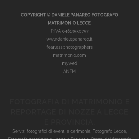
COPYRIGHT © DANIELE PANAREO FOTOGRAFO
MATRIMONIO LECCE
P.IVA 04613550757
www.danielepanareo.it
fearlessphotographers
matrimonio.com
mywed
ANFM
FOTOGRAFIA DI MATRIMONIO E
REPORTAGE DI NOZZE A LECCE
E PROVINCIA.
Servizi fotografici di eventi e cerimonie
,
Fotografo Lecce
,