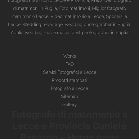
Fotografo matrimonio Lecce e Provincia
,
Prezzi del fotografo
di matrimoni in Puglia
,
Foto matrimoni
,
Miglior fotografo
matrimonio Lecce
,
Video matrimonio a Lecce
,
Sposarsi a
Lecce
,
Wedding reportage,
wedding photographer in Puglia,
Apulia wedding movie maker, best photographer in Puglia
Works
FAQ
Servizi Fotografici a Lecce
Prodotti stampati
Fotografo a Lecce
Sitemap
Gallery
Fotografo di matrimonio a
Lecce e Provincia Daniele
Panareo – Home page