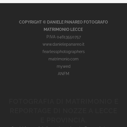
COPYRIGHT © DANIELE PANAREO FOTOGRAFO
MATRIMONIO LECCE
P.IVA 04613550757
www.danielepanareo.it
fearlessphotographers
matrimonio.com
mywed
ANFM
FOTOGRAFIA DI MATRIMONIO E
REPORTAGE DI NOZZE A LECCE
E PROVINCIA.