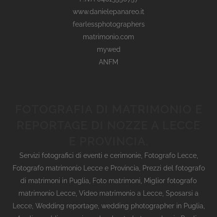
www.danielepanareo.it
fearlessphotographers
matrimonio.com
mywed
ANFM
FOTOGRAFIA DI MATRIMONIO E
REPORTAGE DI NOZZE A LECCE
E PROVINCIA.
Servizi fotografici di eventi e cerimonie
,
Fotografo Lecce
,
Fotografo matrimonio Lecce e Provincia
,
Prezzi del fotografo
di matrimoni in Puglia
,
Foto matrimoni
,
Miglior fotografo
matrimonio Lecce
,
Video matrimonio a Lecce
,
Sposarsi a
Lecce
,
Wedding reportage,
wedding photographer in Puglia,