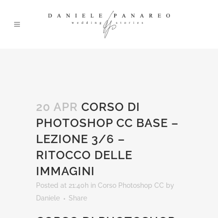
20 APR
CORSO DI
PHOTOSHOP CC BASE –
LEZIONE 3/6 –
RITOCCO DELLE
IMMAGINI
Posted at 21:40h
in
Corso Photoshop CC
by
Daniele
Share