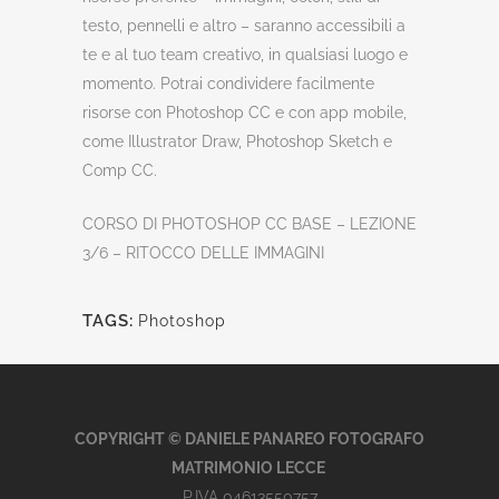
testo, pennelli e altro – saranno accessibili a
te e al tuo team creativo, in qualsiasi luogo e
momento. Potrai condividere facilmente
risorse con Photoshop CC e con app mobile,
come Illustrator Draw, Photoshop Sketch e
Comp CC.
CORSO DI PHOTOSHOP CC BASE – LEZIONE
3/6 – RITOCCO DELLE IMMAGINI
TAGS:
Photoshop
COPYRIGHT © DANIELE PANAREO FOTOGRAFO
MATRIMONIO LECCE
P.IVA 04613550757