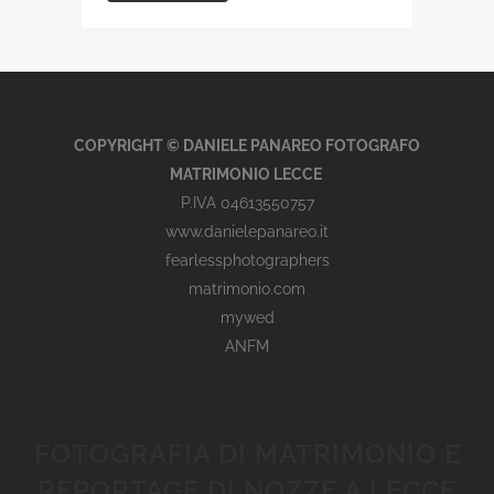
COPYRIGHT © DANIELE PANAREO FOTOGRAFO
MATRIMONIO LECCE
P.IVA 04613550757
www.danielepanareo.it
fearlessphotographers
matrimonio.com
mywed
ANFM
FOTOGRAFIA DI MATRIMONIO E
REPORTAGE DI NOZZE A LECCE