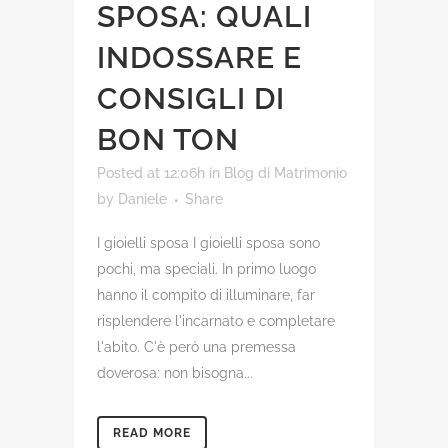
SPOSA: QUALI
INDOSSARE E
CONSIGLI DI
BON TON
Posted at 12:06h
in
Blog di Matrimonio
by
Daniele
Share
I gioielli sposa I gioielli sposa sono
pochi, ma speciali. In primo luogo
hanno il compito di illuminare, far
risplendere l'incarnato e completare
l'abito. C'è però una premessa
doverosa: non bisogna...
READ MORE