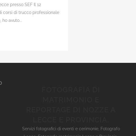
ecce presso SEF Il 12
 corsi di trucco professionale
 ho avuto...
O
FOTOGRAFIA DI
MATRIMONIO E
REPORTAGE DI NOZZE A
LECCE E PROVINCIA.
Servizi fotografici di eventi e cerimonie
,
Fotografo