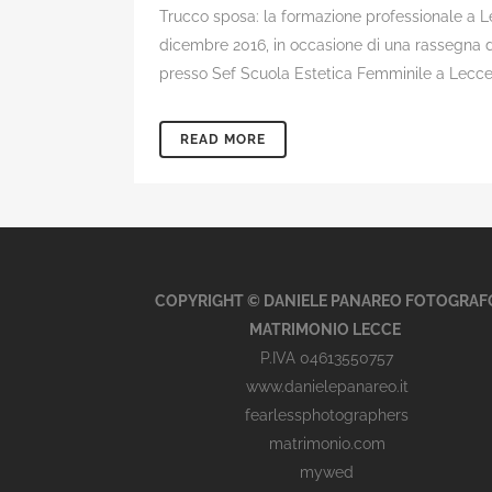
Trucco sposa: la formazione professionale a L
dicembre 2016, in occasione di una rassegna di
presso Sef Scuola Estetica Femminile a Lecce,
READ MORE
COPYRIGHT © DANIELE PANAREO FOTOGRAF
MATRIMONIO LECCE
P.IVA 04613550757
www.danielepanareo.it
fearlessphotographers
matrimonio.com
mywed