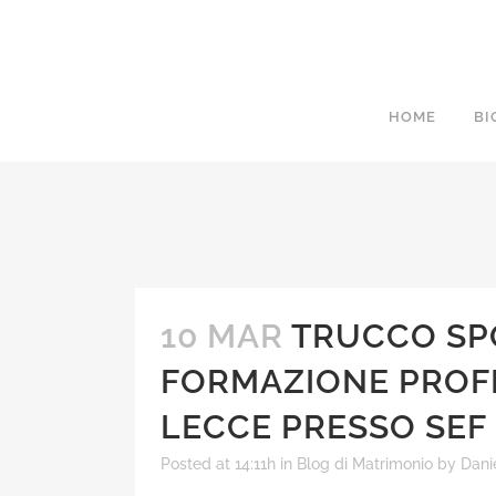
HOME
BI
10 MAR
TRUCCO SP
FORMAZIONE PROF
LECCE PRESSO SEF
Posted at 14:11h
in
Blog di Matrimonio
by
Dani