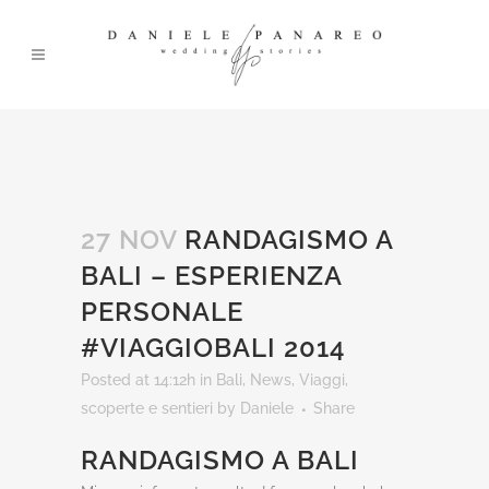
27 NOV
RANDAGISMO A
BALI – ESPERIENZA
PERSONALE
#VIAGGIOBALI 2014
Posted at 14:12h
in
Bali
,
News
,
Viaggi,
scoperte e sentieri
by
Daniele
Share
RANDAGISMO A BALI