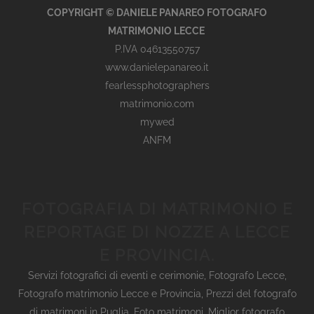
COPYRIGHT © DANIELE PANAREO FOTOGRAFO
MATRIMONIO LECCE
P.IVA 04613550757
www.danielepanareo.it
fearlessphotographers
matrimonio.com
mywed
ANFM
FOTOGRAFIA DI MATRIMONIO E
REPORTAGE DI NOZZE A LECCE
E PROVINCIA.
Servizi fotografici di eventi e cerimonie
,
Fotografo Lecce
,
Fotografo matrimonio Lecce e Provincia
,
Prezzi del fotografo
di matrimoni in Puglia
,
Foto matrimoni
,
Miglior fotografo