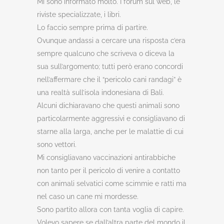
Mi sono informato molto. I forum sul web, le
riviste specializzate, i libri.
Lo faccio sempre prima di partire.
Ovunque andassi a cercare una risposta c’era
sempre qualcuno che scriveva o diceva la
sua sull’argomento; tutti però erano concordi
nell’affermare che il “pericolo cani randagi” è
una realtà sull’isola indonesiana di Bali.
Alcuni dichiaravano che questi animali sono
particolarmente aggressivi e consigliavano di
starne alla larga, anche per le malattie di cui
sono vettori.
Mi consigliavano vaccinazioni antirabbiche
non tanto per il pericolo di venire a contatto
con animali selvatici come scimmie e ratti ma
nel caso un cane mi mordesse.
Sono partito allora con tanta voglia di capire.
Volevo sapere se dall’altra parte del mondo il