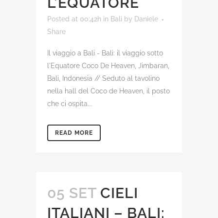
L’EQUATORE
Posted at 00:42h
in
Bali
by
Daniele
Share
Il viaggio a Bali - Bali: il viaggio sotto
l'Equatore Coco De Heaven, Jimbaran,
Bali, Indonesia // Seduto al tavolino
nella hall del Coco de Heaven, il posto
che ci ospita...
READ MORE
05 SET
CIELI
ITALIANI – BALI: