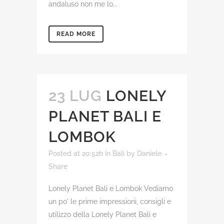
andaluso non me lo...
READ MORE
23 LUG
LONELY
PLANET BALI E
LOMBOK
Posted at 20:52h
in
Bali
by
Daniele
Share
Lonely Planet Bali e Lombok Vediamo
un po' le prime impressioni, consigli e
utilizzo della Lonely Planet Bali e