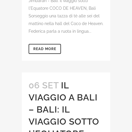
Jimbaran - Bali: il viaggio sotto
l'Equatore COCO DE HEAVEN, Bali
Sorseggio una tazza di tè alle sei del
mattino nella hall del Coco de Heaven.
Federica parla a ruota in lingua...
READ MORE
06 SET
IL
VIAGGIO A BALI
– BALI: IL
VIAGGIO SOTTO