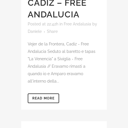
CADIZ – FREE
ANDALUCIA
Posted at 22:42h
in
Free Andalusia
by
Daniele
Share
Vejer de la Frontera, Cadiz - Free
Andalucia Seduto al baretto e tapas
"La Venencia" a Siviglia - Free
Andalusia // Eravamo rimasti a
quando io e Amparo eravamo
all'interno della...
READ MORE