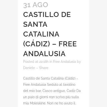
31 AGO
CASTILLO DE
SANTA
CATALINA
(CÁDIZ) – FREE
ANDALUSIA
Posted at 22:16h
in
Free Andalusia
by
Daniele
Share
Castillo de Santa Catalina (Cádiz) -
Free Andalusia Seduto al tavolino
del mio bar, Casco antiguo, Cadiz Da
un paio di giorni non scrivo più sulla
mia Moleskine. Non ne ho avuto il