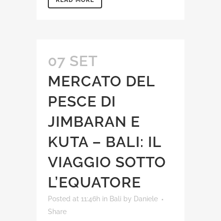
READ MORE
07 SET
MERCATO DEL
PESCE DI
JIMBARAN E
KUTA – BALI: IL
VIAGGIO SOTTO
L’EQUATORE
Posted at 11:46h
in
Bali
by
Daniele
Share