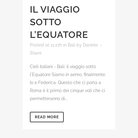
IL VIAGGIO
SOTTO
L’EQUATORE
Posted at 11:27h
in
Bali
by
Daniele
Share
Cieli italiani - Bali: il viaggio sotto
l'Equatore Siamo in aereo, finalmente.
Io e Federica. Questo che ci porta a
Roma è il primo dei cinque voli che ci
permetteranno di...
READ MORE