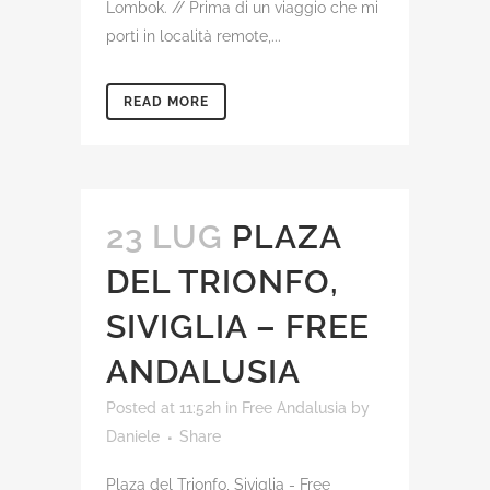
Lombok. // Prima di un viaggio che mi
porti in località remote,...
READ MORE
23 LUG
PLAZA
DEL TRIONFO,
SIVIGLIA – FREE
ANDALUSIA
Posted at 11:52h
in
Free Andalusia
by
Daniele
Share
Plaza del Trionfo, Siviglia - Free