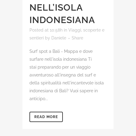
NELL’ISOLA
INDONESIANA
Posted at 10:58h
in
Viaggi, scoperte e
sentieri
by
Daniele
Share
Surf spot a Bali - Mappa e dove
surfare nell'isola indonesiana Ti
stai preparando per un viaggio
avventuroso all'insegna del surf e
della spiritualità nell'incantevole isola
indonesiana di Bali? Vuoi sapere in
anticipo...
READ MORE