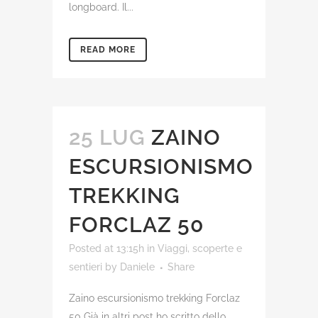
longboard. Il...
READ MORE
25 LUG
ZAINO
ESCURSIONISMO
TREKKING
FORCLAZ 50
Posted at 13:15h
in
Viaggi, scoperte e
sentieri
by
Daniele
Share
Zaino escursionismo trekking Forclaz
50 Già in altri post ho scritto dello