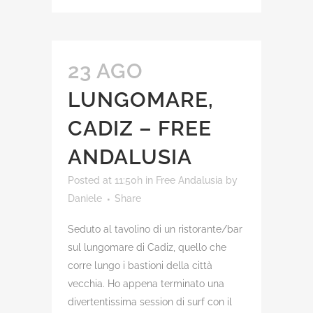
23 AGO
LUNGOMARE,
CADIZ – FREE
ANDALUSIA
Posted at 11:50h
in
Free Andalusia
by
Daniele
Share
Seduto al tavolino di un ristorante/bar
sul lungomare di Cadiz, quello che
corre lungo i bastioni della città
vecchia. Ho appena terminato una
divertentissima session di surf con il