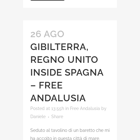
26 AGO
GIBILTERRA,
REGNO UNITO
INSIDE SPAGNA
– FREE
ANDALUSIA
Posted at 13:55h
in
Free Andalusia
by
Daniele
Share
Seduto al tavolino di un baretto che mi
ha accolto in questa città di mare,