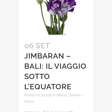
06 SET
JIMBARAN –
BALI: IL VIAGGIO
SOTTO
L’EQUATORE
Posted at 20:59h
in
Bali
by
Daniele
Share