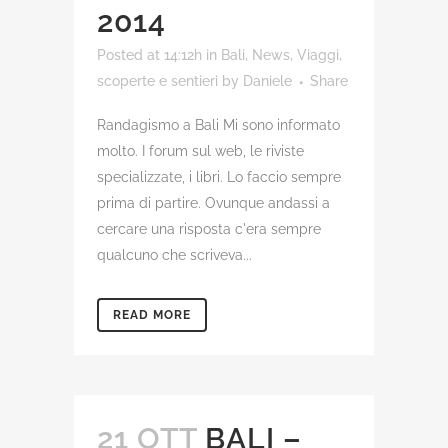
2014
Posted at 14:12h
in
Bali
,
News
,
Viaggi,
scoperte e sentieri
by
Daniele
Share
Randagismo a Bali Mi sono informato
molto. I forum sul web, le riviste
specializzate, i libri. Lo faccio sempre
prima di partire. Ovunque andassi a
cercare una risposta c'era sempre
qualcuno che scriveva...
READ MORE
21 OTT
BALI –