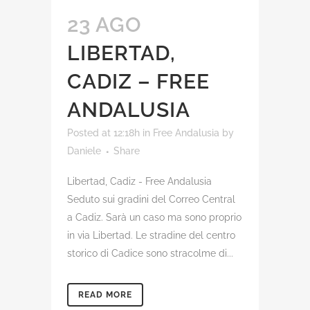
23 AGO
LIBERTAD,
CADIZ – FREE
ANDALUSIA
Posted at 12:18h
in
Free Andalusia
by
Daniele
Share
Libertad, Cadiz - Free Andalusia
Seduto sui gradini del Correo Central
a Cadiz. Sarà un caso ma sono proprio
in via Libertad. Le stradine del centro
storico di Cadice sono stracolme di...
READ MORE