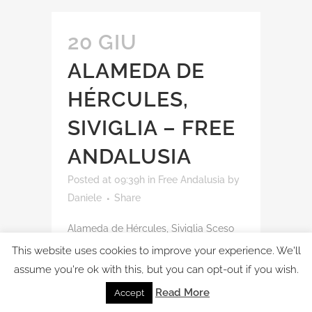
20 GIU
ALAMEDA DE
HÉRCULES,
SIVIGLIA – FREE
ANDALUSIA
Posted at 09:39h
in
Free Andalusia
by
Daniele
Share
Alameda de Hércules, Siviglia Sceso
dall'autobus mi sono diretto verso un
This website uses cookies to improve your experience. We'll
centro commerciale cercando un
assume you're ok with this, but you can opt-out if you wish.
posto con il wi-fi gratuito. Lo trovo
Read More
Accept
all'interno di una taperia. chiedo aiuto