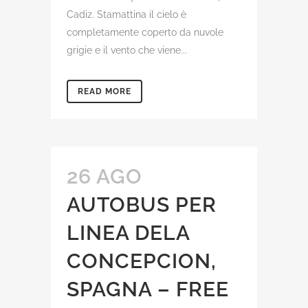
Cadiz. Stamattina il cielo è
completamente coperto da nuvole
grigie e il vento che viene...
READ MORE
26 AGO
AUTOBUS PER
LINEA DELA
CONCEPCION,
SPAGNA – FREE