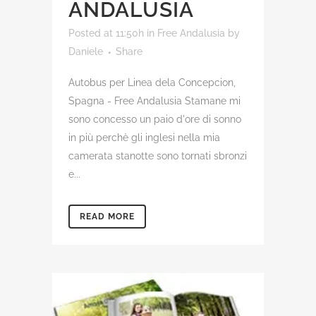
ANDALUSIA
Posted at 11:50h
in
Free Andalusia
by
Daniele
Share
Autobus per Linea dela Concepcion,
Spagna - Free Andalusia Stamane mi
sono concesso un paio d'ore di sonno
in più perchè gli inglesi nella mia
camerata stanotte sono tornati sbronzi
e...
READ MORE