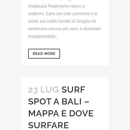
Andalusia Finalmente riesco a
sedermi. Sono ore che cammino e le
storie sul caldo torrido di Siviglia mi
sembrano ancora più vere: è diventato
insopportabile...
READ MORE
23 LUG
SURF
SPOT A BALI –
MAPPA E DOVE
SURFARE