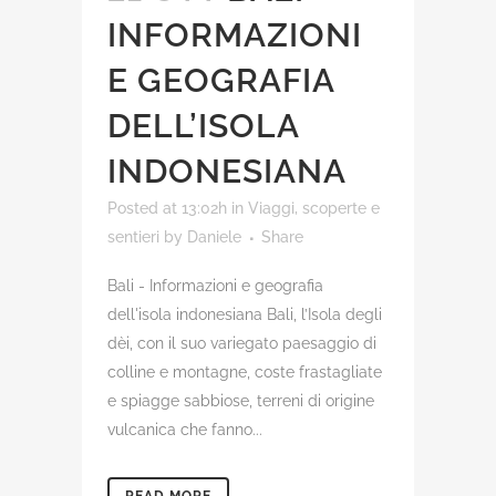
INFORMAZIONI
E GEOGRAFIA
DELL’ISOLA
INDONESIANA
Posted at 13:02h
in
Viaggi, scoperte e
sentieri
by
Daniele
Share
Bali - Informazioni e geografia
dell'isola indonesiana Bali, l’Isola degli
dèi, con il suo variegato paesaggio di
colline e montagne, coste frastagliate
e spiagge sabbiose, terreni di origine
vulcanica che fanno...