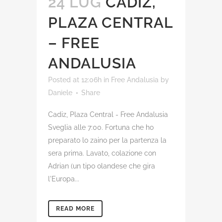
24 LUG
CADIZ,
PLAZA CENTRAL
– FREE
ANDALUSIA
Posted at 12:06h
in
Free Andalusia
by
Daniele
Share
Cadiz, Plaza Central - Free Andalusia
Sveglia alle 7:00. Fortuna che ho
preparato lo zaino per la partenza la
sera prima. Lavato, colazione con
Adrian (un tipo olandese che gira
l'Europa...
READ MORE