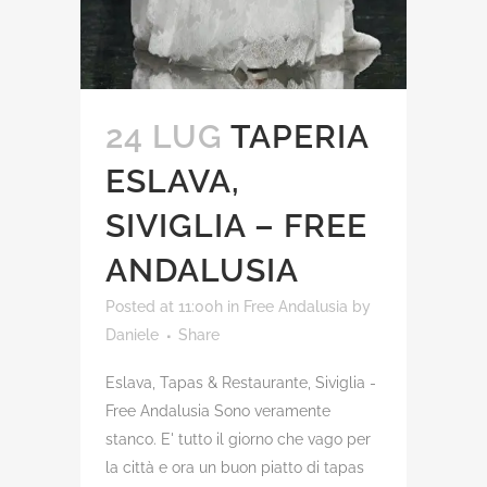
24 LUG
TAPERIA
ESLAVA,
SIVIGLIA – FREE
ANDALUSIA
Posted at 11:00h
in
Free Andalusia
by
Daniele
Share
Eslava, Tapas & Restaurante, Siviglia -
Free Andalusia Sono veramente
stanco. E' tutto il giorno che vago per
la città e ora un buon piatto di tapas