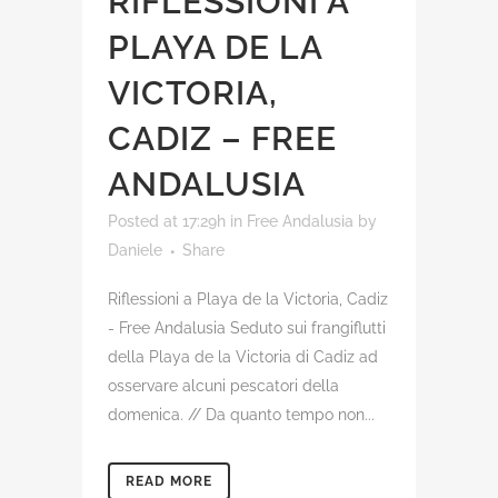
RIFLESSIONI A
PLAYA DE LA
VICTORIA,
CADIZ – FREE
ANDALUSIA
Posted at 17:29h
in
Free Andalusia
by
Daniele
Share
Riflessioni a Playa de la Victoria, Cadiz
- Free Andalusia Seduto sui frangiflutti
della Playa de la Victoria di Cadiz ad
osservare alcuni pescatori della
domenica. // Da quanto tempo non...
READ MORE