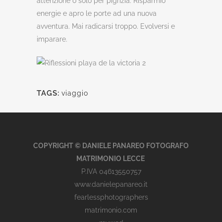
attenzione o solo per pigrizia. Risparmio
energie e apro le porte ad una nuova
avventura. Mai radicarsi troppo. Evolversi e
imparare.
TAGS:
viaggio
COPYRIGHT © DANIELE PANAREO FOTOGRAFO
MATRIMONIO LECCE
P.IVA 04613550757
www.danielepanareo.it
fearlessphotographers
matrimonio.com