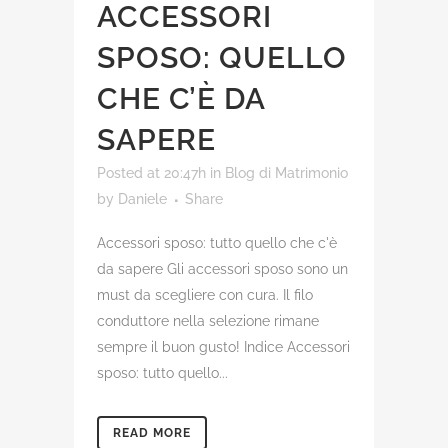
ACCESSORI
SPOSO: QUELLO
CHE C’È DA
SAPERE
Posted at 20:47h
in
Blog di Matrimonio
by
Daniele
Share
Accessori sposo: tutto quello che c'è
da sapere Gli accessori sposo sono un
must da scegliere con cura. Il filo
conduttore nella selezione rimane
sempre il buon gusto! Indice Accessori
sposo: tutto quello...
READ MORE