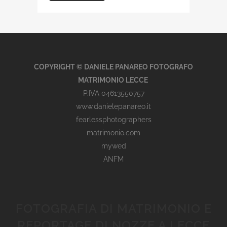
COPYRIGHT © DANIELE PANAREO FOTOGRAFO
MATRIMONIO LECCE
P.IVA 04613550757
www.danielepanareo.it
fearlessphotographers
matrimonio.com
mywed
ANFM
FOTOGRAFIA DI MATRIMONIO E
REPORTAGE DI NOZZE A LECCE