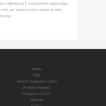
le e raffinatezza È certamente il segno della
osa, per evitare errori e cadute di stile,
rsona,...
Works
FAQ
Servizi Fotografici a Lecce
Prodotti stampati
Fotografo a Lecce
Sitemap