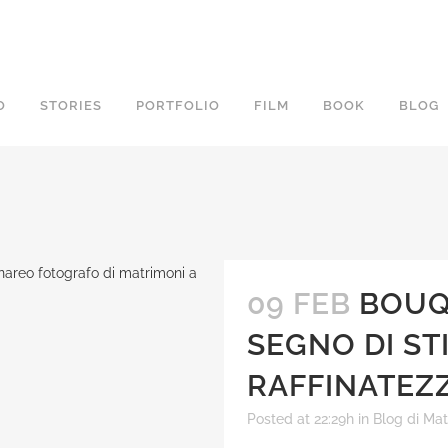
O
STORIES
PORTFOLIO
FILM
BOOK
BLOG
09 FEB
BOUQ
SEGNO DI STI
RAFFINATEZ
Posted at 22:29h
in
Blog di Ma