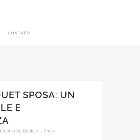
CONTATTI
UET SPOSA: UN
LE E
ZA
trimonio
by
Daniele
Share