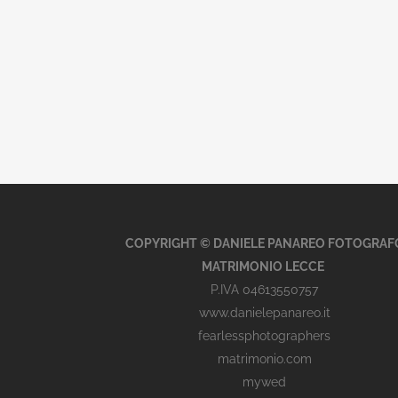
COPYRIGHT © DANIELE PANAREO FOTOGRAF
MATRIMONIO LECCE
P.IVA 04613550757
www.danielepanareo.it
fearlessphotographers
matrimonio.com
mywed