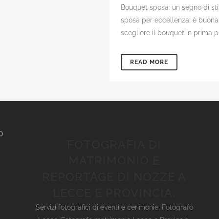
Bouquet sposa: un segno di sti
sposa per eccellenza; è buona c
scegliere il bouquet in prima pe
READ MORE
O
FOTOGRAFIA DI
MATRIMONIO E
REPORTAGE DI NOZZE A
LECCE E PROVINCIA.
Servizi fotografici di eventi e cerimonie
,
Fotografo