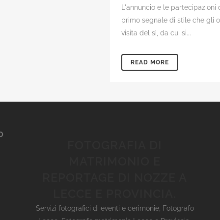
L'annuncio e le partecipazioni 
primo segnale di stile che gli o
visita del sì, da cui si...
READ MORE
O
FOTOGRAFIA DI
MATRIMONIO E
REPORTAGE DI NOZZE A
LECCE E PROVINCIA.
Servizi fotografici di eventi e cerimonie
,
Fotografo