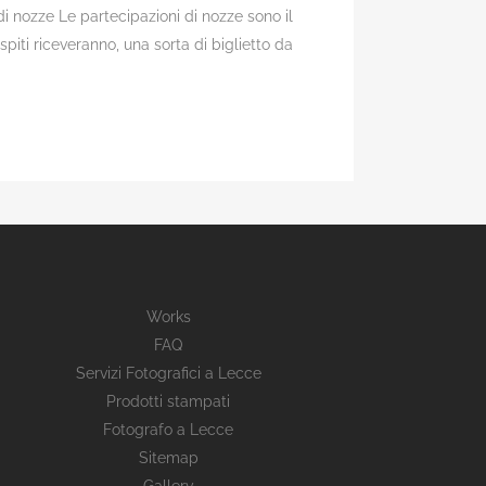
di nozze Le partecipazioni di nozze sono il
spiti riceveranno, una sorta di biglietto da
Works
FAQ
Servizi Fotografici a Lecce
Prodotti stampati
Fotografo a Lecce
Sitemap