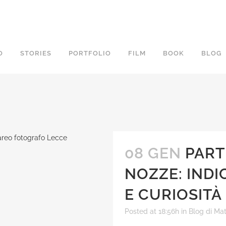
O
STORIES
PORTFOLIO
FILM
BOOK
BLOG
08 GEN
PART
NOZZE: INDI
E CURIOSITÀ
Posted at 18:56h
in
Blog di Ma