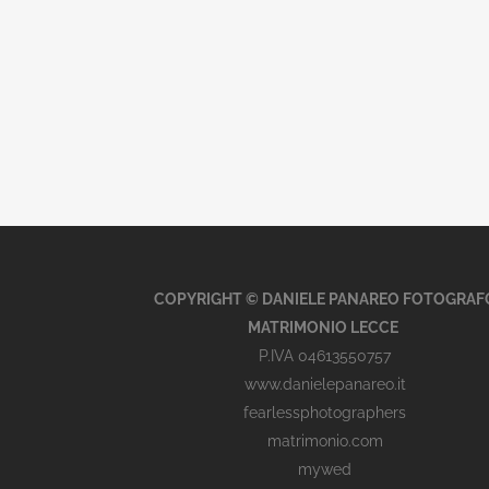
COPYRIGHT © DANIELE PANAREO FOTOGRAF
MATRIMONIO LECCE
P.IVA 04613550757
www.danielepanareo.it
fearlessphotographers
matrimonio.com
mywed