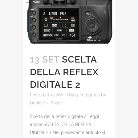
13 SET
SCELTA
DELLA REFLEX
DIGITALE 2
Posted at 17:08h
in
Blog Fotografia
by
Daniele
Share
Scelta della reflex digitale 2 Leggi
anche SCELTA DELLA REFLEX
DIGITALE 1 Nel precedente articolo si