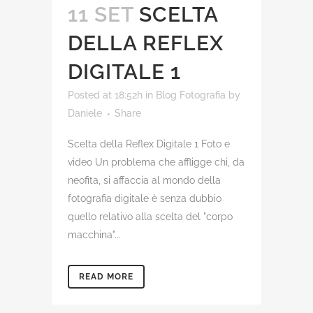
11 SET
SCELTA
DELLA REFLEX
DIGITALE 1
Posted at 18:52h
in
Blog Fotografia
by
Daniele
Share
Scelta della Reflex Digitale 1 Foto e
video Un problema che affligge chi, da
neofita, si affaccia al mondo della
fotografia digitale è senza dubbio
quello relativo alla scelta del "corpo
macchina"...
READ MORE