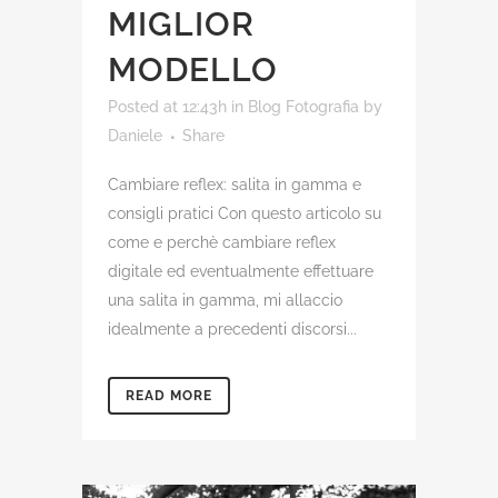
MIGLIOR
MODELLO
Posted at 12:43h
in
Blog Fotografia
by
Daniele
Share
Cambiare reflex: salita in gamma e
consigli pratici Con questo articolo su
come e perchè cambiare reflex
digitale ed eventualmente effettuare
una salita in gamma, mi allaccio
idealmente a precedenti discorsi...
READ MORE