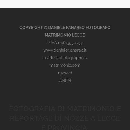
COPYRIGHT © DANIELE PANAREO FOTOGRAFO
MATRIMONIO LECCE
P.IVA 04613550757
www.danielepanareo.it
fearlessphotographers
matrimonio.com
mywed
ANFM
FOTOGRAFIA DI MATRIMONIO E
REPORTAGE DI NOZZE A LECCE
E PROVINCIA.