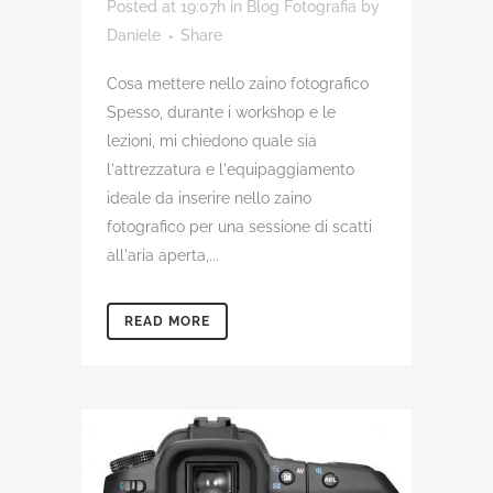
Posted at 19:07h
in
Blog Fotografia
by
Daniele
Share
Cosa mettere nello zaino fotografico
Spesso, durante i workshop e le
lezioni, mi chiedono quale sia
l'attrezzatura e l'equipaggiamento
ideale da inserire nello zaino
fotografico per una sessione di scatti
all'aria aperta,...
READ MORE