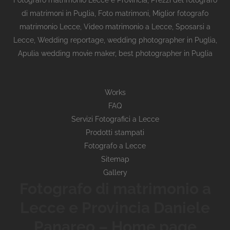
Fotografo matrimonio Lecce e Provincia
,
Prezzi del fotografo
di matrimoni in Puglia
,
Foto matrimoni
,
Miglior fotografo
matrimonio Lecce
,
Video matrimonio a Lecce
,
Sposarsi a
Lecce
,
Wedding reportage,
wedding photographer in Puglia,
Apulia wedding movie maker, best photographer in Puglia
Works
FAQ
Servizi Fotografici a Lecce
Prodotti stampati
Fotografo a Lecce
Sitemap
Gallery
Fotografo di matrimonio a
Lecce e Provincia Daniele
Panareo – Home page