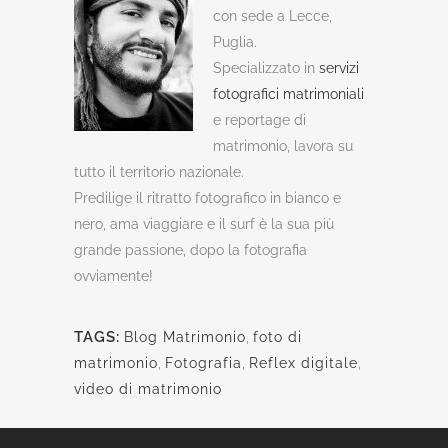
con sede a Lecce,
Puglia.
Specializzato in
servizi
fotografici matrimoniali
e reportage di
matrimonio, lavora su
tutto il territorio nazionale.
Predilige il ritratto fotografico in bianco e
nero, ama viaggiare e il surf è la sua più
grande passione, dopo la fotografia
ovviamente!
TAGS:
Blog Matrimonio
,
foto di
matrimonio
,
Fotografia
,
Reflex digitale
,
video di matrimonio