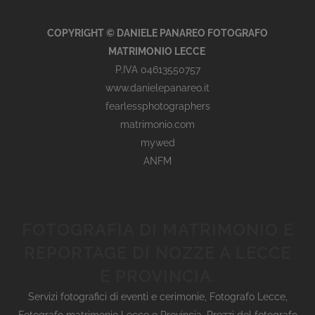
COPYRIGHT © DANIELE PANAREO FOTOGRAFO
MATRIMONIO LECCE
P.IVA 04613550757
www.danielepanareo.it
fearlessphotographers
matrimonio.com
mywed
ANFM
FOTOGRAFIA DI MATRIMONIO E
REPORTAGE DI NOZZE A LECCE
E PROVINCIA.
Servizi fotografici di eventi e cerimonie
,
Fotografo Lecce
,