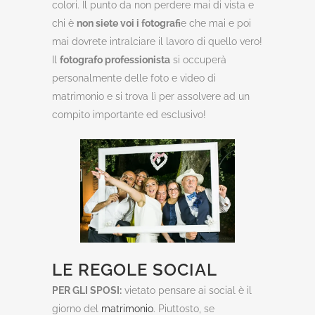
colori. Il punto da non perdere mai di vista e
chi è
non siete voi i fotografi
e che mai e poi
mai dovrete intralciare il lavoro di quello vero!
Il
fotografo professionista
si occuperà
personalmente delle foto e video di
matrimonio e si trova lì per assolvere ad un
compito importante ed esclusivo!
LE REGOLE SOCIAL
PER GLI SPOSI:
vietato pensare ai social è il
giorno del
matrimonio
. Piuttosto, se