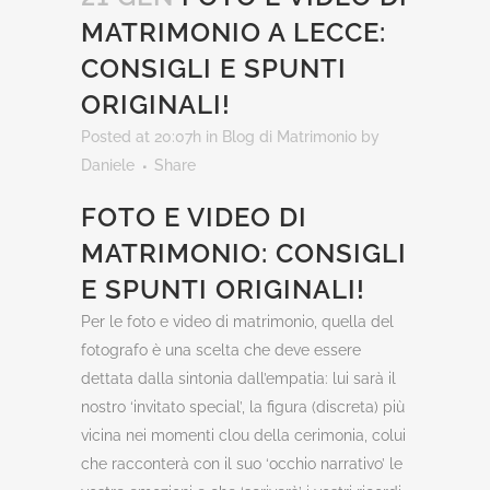
MATRIMONIO A LECCE:
CONSIGLI E SPUNTI
ORIGINALI!
Posted at 20:07h
in
Blog di Matrimonio
by
Daniele
Share
FOTO E VIDEO DI
MATRIMONIO: CONSIGLI
E SPUNTI ORIGINALI!
Per le foto e video di matrimonio, quella del
fotografo è una scelta che deve essere
dettata dalla sintonia dall’empatia: lui sarà il
nostro ‘invitato special’, la figura (discreta) più
vicina nei momenti clou della cerimonia, colui
che racconterà con il suo ‘occhio narrativo’ le