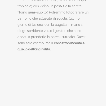
ritrae un vassoio di frutta (estiva o comunque
tropicale) con vicino un post-it e la scritta
“Torno
quasi
subito”. Potremmo fotografare un
bambino che all’uscita di scuola, l’ultimo
giorno di lezione, con la pagella in mano si
dirige sorridente verso i genitori che sono
andati a prenderlo in barca (surreale). Questi
sono solo esempi ma
il concetto vincente è
quello dell’originalità
.