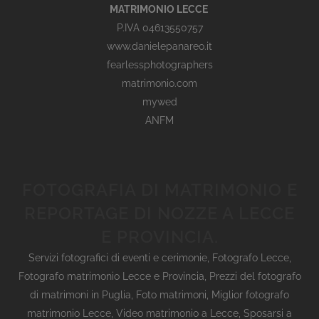
MATRIMONIO LECCE
P.IVA 04613550757
www.danielepanareo.it
fearlessphotographers
matrimonio.com
mywed
ANFM
FOTOGRAFIA DI MATRIMONIO E
REPORTAGE DI NOZZE A LECCE
E PROVINCIA.
Servizi fotografici di eventi e cerimonie
,
Fotografo Lecce
,
Fotografo matrimonio Lecce e Provincia
,
Prezzi del fotografo
di matrimoni in Puglia
,
Foto matrimoni
,
Miglior fotografo
matrimonio Lecce
,
Video matrimonio a Lecce
,
Sposarsi a