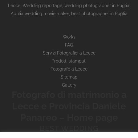
Lecce
,
Wedding reportage,
wedding photographer in Puglia,
Apulia wedding movie maker, best photographer in Puglia
Works
FAQ
Servizi Fotografici a Lecce
Prodotti stampati
Fotografo a Lecce
Sitemap
Gallery
Fotografo di matrimonio a
Lecce e Provincia Daniele
Panareo – Home page
BEST WEDDING