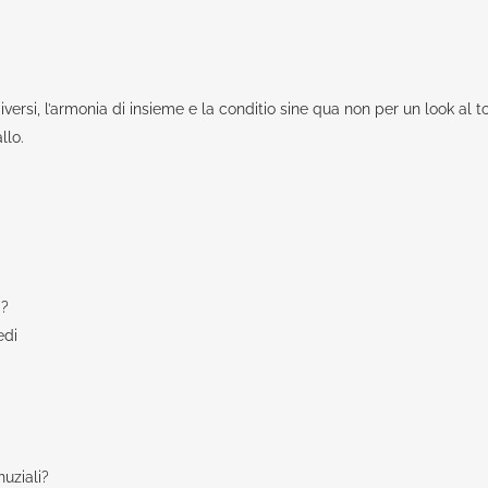
iversi, l’armonia di insieme e la conditio sine qua non per un look al 
llo.
a?
edi
uziali?