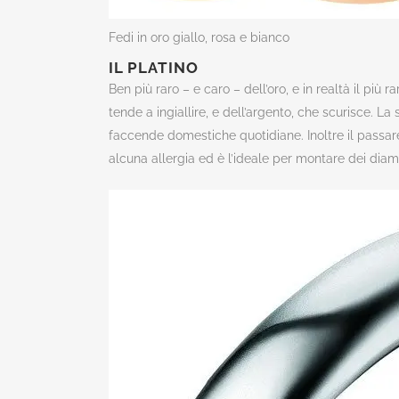
Fedi in oro giallo, rosa e bianco
IL PLATINO
Ben più raro – e caro – dell’oro, e in realtà il più
tende a ingiallire, e dell’argento, che scurisce. L
faccende domestiche quotidiane. Inoltre il passar
alcuna allergia ed è l’ideale per montare dei diaman