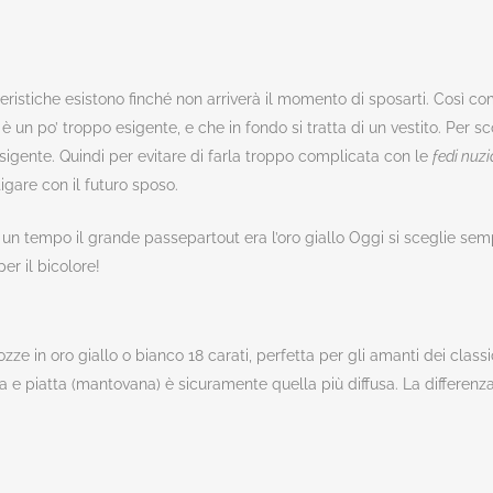
atteristiche esistono finché non arriverà il momento di sposarti. Così
se è un po’ troppo esigente, e che in fondo si tratta di un vestito. Per 
 esigente. Quindi per evitare di farla troppo complicata con le
fedi nuzi
igare con il futuro sposo.
, un tempo il grande passepartout era l’oro giallo Oggi si sceglie sem
er il bicolore!
zze in oro giallo o bianco 18 carati, perfetta per gli amanti dei class
 piatta (mantovana) è sicuramente quella più diffusa. La differenza n