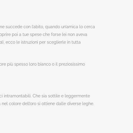
 come succede con l’abito, quando un’amica lo cerca
scoprire poi a tue spese che forse lei non aveva
ali
, ecco le istruzioni per sceglierle in tutta
pre più spesso loro bianco o il preziosissimo
ici intramontabili. Che sia sottile e leggermente
el colore dell’oro si ottiene dalle diverse leghe.