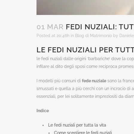
01 MAR
FEDI NUZIALI: TUTT
Posted at 20:46h
in
Blog di Matrimonio
by
Daniele
LE FEDI NUZIALI PER TUTT
le fedi nuziali dalle origini ‘barbariche’ dove la c
infilare al dito degli sposi come reciproca promes
I modelli più comuni di
fede nuziale
sono la france
smussati e quella a più cerchi con un incrocio di an
essenziali, per lei solitamente impreziositi da diama
Indice
Le fedi nuziali per tutta la vita
Come scegliere le fedi nuziali