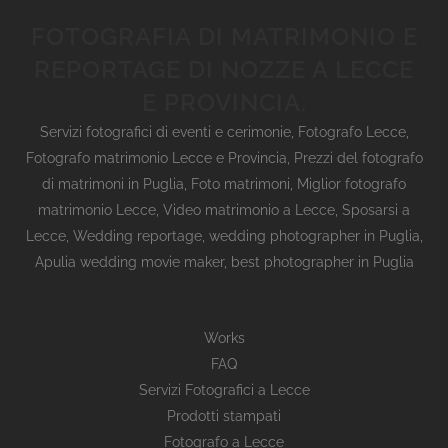
FOTOGRAFIA DI MATRIMONIO E
REPORTAGE DI NOZZE A LECCE
E PROVINCIA.
Servizi fotografici di eventi e cerimonie
,
Fotografo Lecce
,
Fotografo matrimonio Lecce e Provincia
,
Prezzi del fotografo
di matrimoni in Puglia
,
Foto matrimoni
,
Miglior fotografo
matrimonio Lecce
,
Video matrimonio a Lecce
,
Sposarsi a
Lecce
,
Wedding reportage,
wedding photographer in Puglia,
Apulia wedding movie maker, best photographer in Puglia
Works
FAQ
Servizi Fotografici a Lecce
Prodotti stampati
Fotografo a Lecce