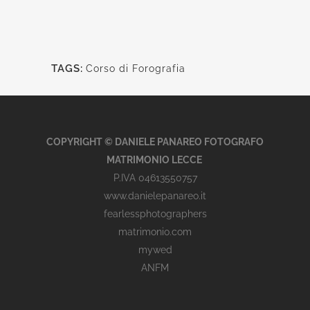
TAGS:
Corso di Forografia
COPYRIGHT © DANIELE PANAREO FOTOGRAFO
MATRIMONIO LECCE
P.IVA 04613550757
www.danielepanareo.it
fearlessphotographers
matrimonio.com
mywed
ANFM