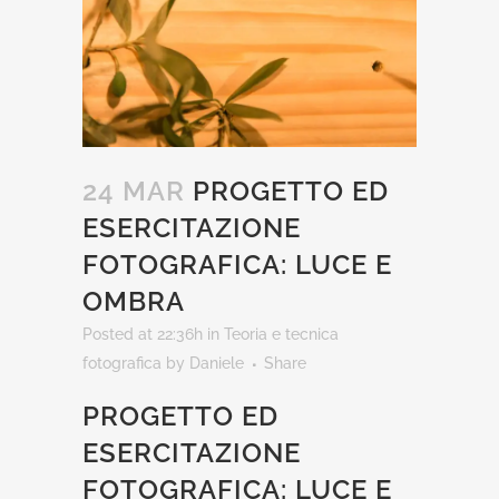
24 MAR
PROGETTO ED
ESERCITAZIONE
FOTOGRAFICA: LUCE E
OMBRA
Posted at 22:36h
in
Teoria e tecnica
fotografica
by
Daniele
Share
PROGETTO ED
ESERCITAZIONE
FOTOGRAFICA: LUCE E