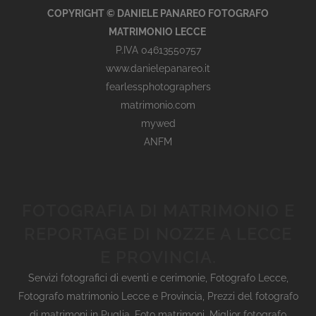
COPYRIGHT © DANIELE PANAREO FOTOGRAFO
MATRIMONIO LECCE
P.IVA 04613550757
www.danielepanareo.it
fearlessphotographers
matrimonio.com
mywed
ANFM
FOTOGRAFIA DI MATRIMONIO E
REPORTAGE DI NOZZE A LECCE
E PROVINCIA.
Servizi fotografici di eventi e cerimonie
,
Fotografo Lecce
,
Fotografo matrimonio Lecce e Provincia
,
Prezzi del fotografo
di matrimoni in Puglia
,
Foto matrimoni
,
Miglior fotografo