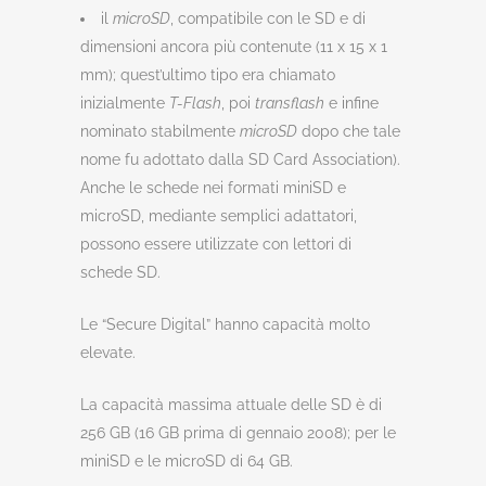
il
microSD
, compatibile con le SD e di
dimensioni ancora più contenute (11 x 15 x 1
mm); quest’ultimo tipo era chiamato
inizialmente
T-Flash
, poi
transflash
e infine
nominato stabilmente
microSD
dopo che tale
nome fu adottato dalla SD Card Association).
Anche le schede nei formati miniSD e
microSD, mediante semplici adattatori,
possono essere utilizzate con lettori di
schede SD.
Le “Secure Digital” hanno capacità molto
elevate.
La capacità massima attuale delle SD è di
256 GB (16 GB prima di gennaio 2008); per le
miniSD e le microSD di 64 GB.