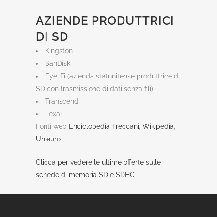
AZIENDE PRODUTTRICI
DI SD
Kingston
SanDisk
Eye-Fi (azienda statunitense produttrice di
SD con trasmissione di dati senza fili)
Transcend
Lexar
Fonti web
Enciclopedia Treccani
,
Wikipedia
,
Unieuro
Clicca per vedere le ultime offerte sulle
schede di memoria SD e SDHC