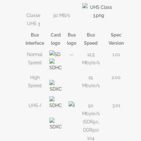
Classe
30 MB/s
UHS 3
Bus
Card
Bus
Bus
Spec
Interface
logo
logo
Speed
Version
Normal
—
12,5
1.01
Speed
Mbyte/s
High
25
2.00
Speed
Mbyte/s
UHS-I
50
3.01
Mbyte/s
(SDR50,
DDR50)
104