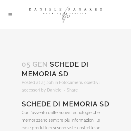
05 GEN
SCHEDE DI
MEMORIA SD
Posted at 23:20h
in
Fotocamere, obiettivi,
accessori
by
Daniele
Share
SCHEDE DI MEMORIA SD
Con l’avvento delle nuove tecnologie che
memorizzano sempre più informazioni, le
case produttrici si sono viste costrette ad