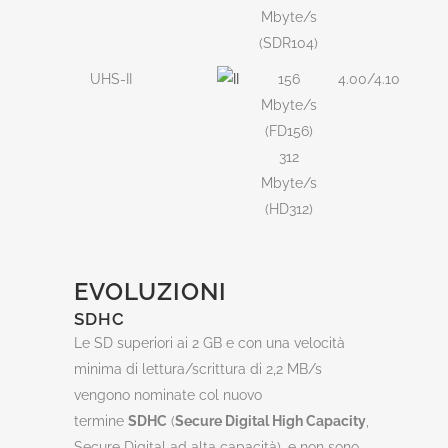
Mbyte/s
(SDR104)
UHS-II
156
4.00/4.10
Mbyte/s
(FD156)
312
Mbyte/s
(HD312)
EVOLUZIONI
SDHC
Le SD superiori ai 2 GB e con una velocità
minima di lettura/scrittura di 2,2 MB/s
vengono nominate col nuovo
termine
SDHC
(
Secure Digital High Capacity
,
Secure Digital ad alta capacità), e non sono