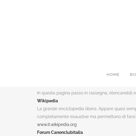
HOME
BI
SITI UTILI
In questa pagina passo in rassegna, elencandoli e a 
Wikipedia
La grande enciclopedia libera. Appare quasi sempre
completamente esaustive ma permettono di farsi 
www.it.wikipedia.org
Forum Canonclubitalia