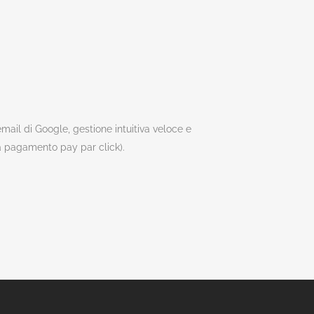
email di Google, gestione intuitiva veloce e
 a pagamento pay par click).