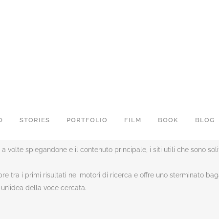
O
STORIES
PORTFOLIO
FILM
BOOK
BLOG
volte spiegandone e il contenuto principale, i siti utili che sono solit
 tra i primi risultati nei motori di ricerca e offre uno sterminato ba
un’idea della voce cercata.