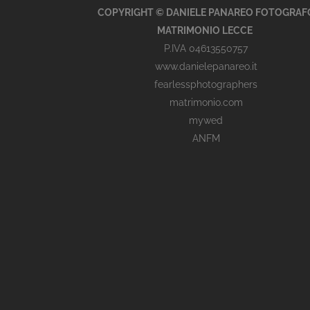
COPYRIGHT © DANIELE PANAREO FOTOGRAF
MATRIMONIO LECCE
P.IVA 04613550757
www.danielepanareo.it
fearlessphotographers
matrimonio.com
mywed
ANFM