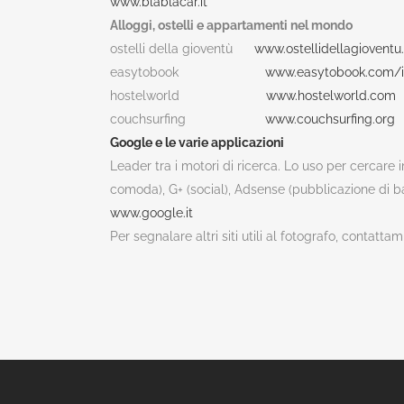
www.blablacar.it
Alloggi, ostelli e appartamenti nel mondo
ostelli della gioventù
www.ostellidellagiovent
easytobook
www.easytobook.com/i
hostelworld
www.hostelworld.com
couchsurfing
www.couchsurfing.org
Google e le varie applicazioni
Leader tra i motori di ricerca. Lo uso per cercare 
comoda), G+ (social), Adsense (pubblicazione di ba
www.google.it
Per segnalare altri siti utili al fotografo, contattami