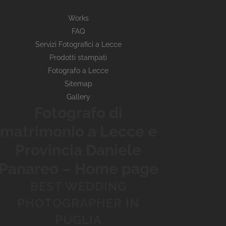
Works
FAQ
Servizi Fotografici a Lecce
Prodotti stampati
Fotografo a Lecce
Sitemap
Gallery
Fotografo di
matrimonio a Lecce e
Provincia Daniele
Panareo – Home page
BEST WEDDING
PHOTOGRAPHER IN
PUGLIA