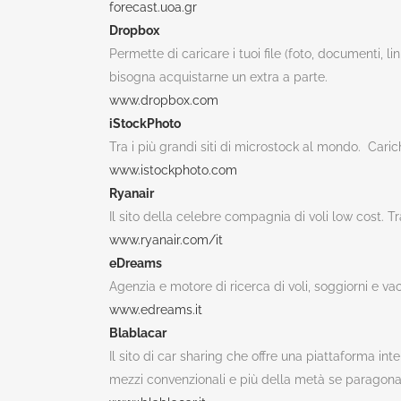
forecast.uoa.gr
Dropbox
Permette di caricare i tuoi file (foto, documenti, l
bisogna acquistarne un extra a parte.
www.dropbox.com
iStockPhoto
Tra i più grandi siti di microstock al mondo. Car
www.istockphoto.com
Ryanair
Il sito della celebre compagnia di voli low cost. T
www.ryanair.com/it
eDreams
Agenzia e motore di ricerca di voli, soggiorni e v
www.edreams.it
Blablacar
Il sito di car sharing che offre una piattaforma 
mezzi convenzionali e più della metà se paragonato