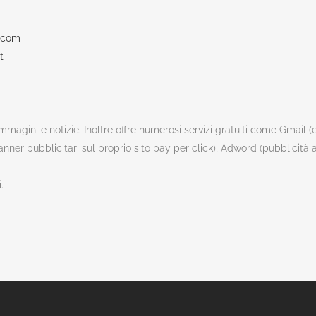
u.com
t
immagini e notizie. Inoltre offre numerosi servizi gratuiti come Gmail (
nner pubblicitari sul proprio sito pay per click), Adword (pubblicità
.