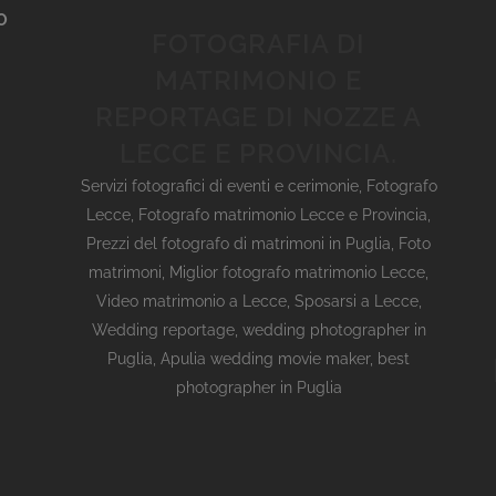
O
FOTOGRAFIA DI
MATRIMONIO E
REPORTAGE DI NOZZE A
LECCE E PROVINCIA.
Servizi fotografici di eventi e cerimonie
,
Fotografo
Lecce
,
Fotografo matrimonio Lecce e Provincia
,
Prezzi del fotografo di matrimoni in Puglia
,
Foto
matrimoni
,
Miglior fotografo matrimonio Lecce
,
Video matrimonio a Lecce
,
Sposarsi a Lecce
,
Wedding reportage,
wedding photographer in
Puglia, Apulia wedding movie maker, best
photographer in Puglia