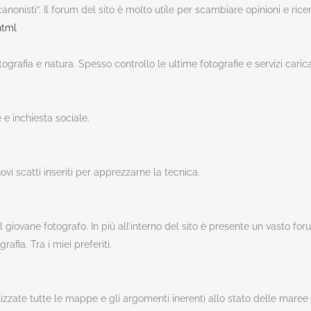
i “canonisti”. Il forum del sito è molto utile per scambiare opinioni e ric
html
fotografia e natura. Spesso controllo le ultime fotografie e servizi caric
e e inchiesta sociale.
 scatti inseriti per apprezzarne la tecnica.
del giovane fotografo. In più all’interno del sito è presente un vasto f
rafia. Tra i miei preferiti.
ualizzate tutte le mappe e gli argomenti inerenti allo stato delle maree