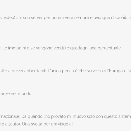
ink, video) sul suo server per poterli vere sempre e ovunque disponibile.
ichi le immagini e se vengono vendute guadagni una percentuale.
ratte a prezzi abbordabili. L’unica pecca è che serve solo l’Europa e l
acanze nel mondo.
internazionale. Da quando l’ho provato mi muovo solo con questo siste
 all’auto). Una svolta per chi viaggia!