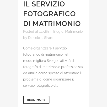
IL SERVIZIO
FOTOGRAFICO
DI MATRIMONIO
Posted at 12:58h
in
Blog di Matrimonio
by
Daniele
Share
Come organizzare il servizio
fotografico di matrimonio nel
modo migliore Svolgo l'attività di
fotografo di matrimonio professionista
da anni e cerco spesso di affrontare il
problema di come organizzare il
servizio fotografico di...
READ MORE