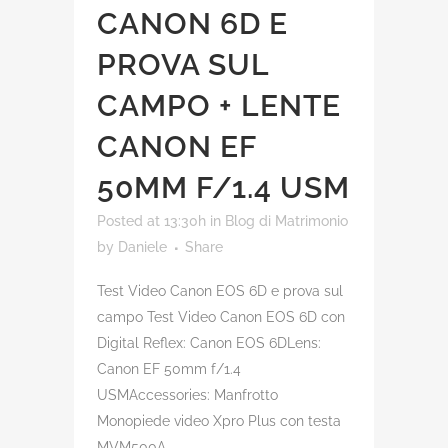
CANON 6D E
PROVA SUL
CAMPO + LENTE
CANON EF
50MM F/1.4 USM
Posted at 13:30h
in
Blog di Matrimonio
by
Daniele
Share
Test Video Canon EOS 6D e prova sul
campo Test Video Canon EOS 6D con
Digital Reflex: Canon EOS 6DLens:
Canon EF 50mm f/1.4
USMAccessories: Manfrotto
Monopiede video Xpro Plus con testa
MVM500A...