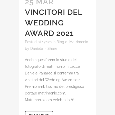
25 MAR
VINCITORI DEL
WEDDING
AWARD 2021
Posted at 17:12h
in
Blog di Matrimonio
by
Daniele
Share
Anche quest'anno lo studio del
fotografo di matrimonio in Lecce
Daniele Panareo si conferma tra i
vincitori del Wedding Award 2021.
Premio ambitissimo del prestigioso
portale matrimonio.com.
Matrimonio.com celebra la 8ª...