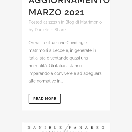
AGGIORNAMENTO
MARZO 2021
Posted at 12:23h
in
Blog di Matrimonio
by
Daniele
Share
Ormai la situazione Covid-19 e
matrimoni a Lecce e, in generale in
Italia, sta diventando quasi una
normalità. Gli italiani stanno
imparando a convivere e ad adeguarsi
alle normative in...
READ MORE