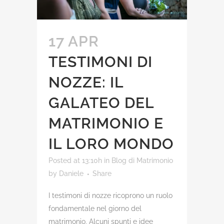
17 APR
TESTIMONI DI
NOZZE: IL
GALATEO DEL
MATRIMONIO E
IL LORO MONDO
Posted at 13:10h
in
Blog di Matrimonio
by
Daniele
Share
I testimoni di nozze ricoprono un ruolo
fondamentale nel giorno del
matrimonio. Alcuni spunti e idee