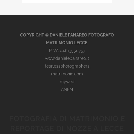
COPYRIGHT © DANIELE PANAREO FOTOGRAFO
MATRIMONIO LECCE
P.IVA 04613550757
www.danielepanareo.it
fearlessphotographers
matrimonio.com
mywed
ANFM
FOTOGRAFIA DI MATRIMONIO E
REPORTAGE DI NOZZE A LECCE