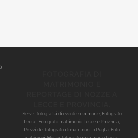
O
FOTOGRAFIA DI
MATRIMONIO E
REPORTAGE DI NOZZE A
LECCE E PROVINCIA.
Servizi fotografici di eventi e cerimonie
,
Fotografo
Lecce
,
Fotografo matrimonio Lecce e Provincia
,
Prezzi del fotografo di matrimoni in Puglia
,
Foto
matrimoni
,
Miglior fotografo matrimonio Lecce
,