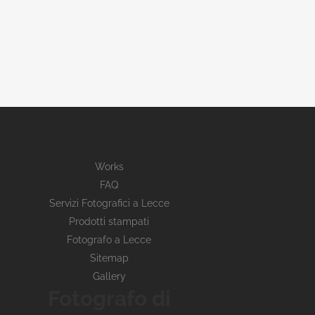
Works
FAQ
Servizi Fotografici a Lecce
Prodotti stampati
Fotografo a Lecce
Sitemap
Gallery
Fotografo di