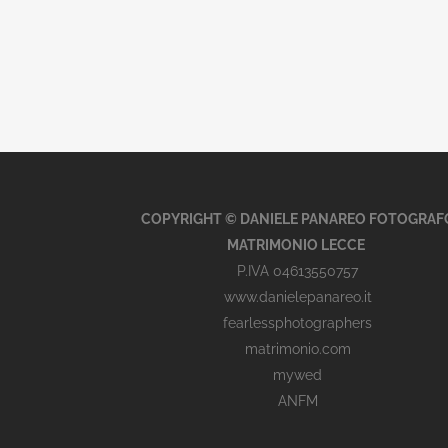
COPYRIGHT © DANIELE PANAREO FOTOGRAF
MATRIMONIO LECCE
P.IVA 04613550757
www.danielepanareo.it
fearlessphotographers
matrimonio.com
mywed
ANFM