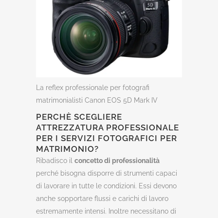
La reflex professionale per fotografi
matrimonialisti Canon EOS 5D Mark IV
PERCHÈ SCEGLIERE
ATTREZZATURA PROFESSIONALE
PER I SERVIZI FOTOGRAFICI PER
MATRIMONIO?
Ribadisco il
concetto di professionalità
perché bisogna disporre di strumenti capaci
di lavorare in tutte le condizioni. Essi devono
anche sopportare flussi e carichi di lavoro
estremamente intensi. Inoltre necessitano di