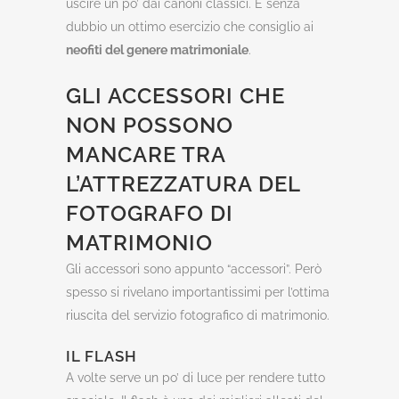
uscire un po’ dai canoni classici. È senza
dubbio un ottimo esercizio che consiglio ai
neofiti del genere matrimoniale
.
GLI ACCESSORI CHE
NON POSSONO
MANCARE TRA
L’ATTREZZATURA DEL
FOTOGRAFO DI
MATRIMONIO
Gli accessori sono appunto “accessori”. Però
spesso si rivelano importantissimi per l’ottima
riuscita del servizio fotografico di matrimonio.
IL FLASH
A volte serve un po’ di luce per rendere tutto