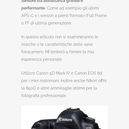
sensore sia abbastanza grande e
performante
. Come ad esempio gli ultimi
APS-C e i sensori a pieno formato (Full Frame
o FF di ultima generazione.
In questo articolo non si esamineranno le
marche o le caratteristiche delle varie
fotocamere. Mi limiterò a fornire la mia
esperienza personale.
Utilizzo Canon 5D Mark IV e Canon EOS 6d
per i miei matrimoni. Inoltre anche Nikon offre
la 850D e altre ammiraglie ottime per la
fotografia professionale.