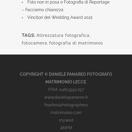
Foto non in posa e Fotografia di Reportage
– Facciamo chiarezza
Vincitori del Wedding Award 2021
TAGS:
Attrezzatura fotografica
,
fotocamera
,
fotografia di matrimonio
COPYRIGHT © DANIELE PANAREO FOTOGRAFO
MATRIMONIO LECCE
P.IVA 04613550757
www.danielepanareo.it
fearlessphotographers
matrimonio.com
mywed
ANFM