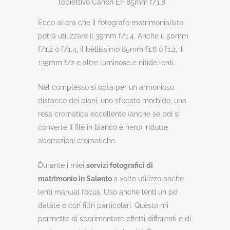
l’obiettivo Canon EF 85mm f/1.8
Ecco allora che il fotografo matrimonialista
potrà utilizzare il 35mm f/1.4. Anche il 50mm
f/1.2 o f/1.4, il bellissimo 85mm f1.8 o f1.2, il
135mm f/2 e altre luminose e nitide lenti.
Nel complesso si opta per un armonioso
distacco dei piani, uno sfocato morbido, una
resa cromatica eccellente (anche se poi si
converte il file in bianco e nero), ridotte
aberrazioni cromatiche.
Durante i miei
servizi fotografici di
matrimonio in Salento
a volte utilizzo anche
lenti manual focus. Uso anche lenti un po’
datate o con filtri particolari. Questo mi
permette di sperimentare effetti differenti e di