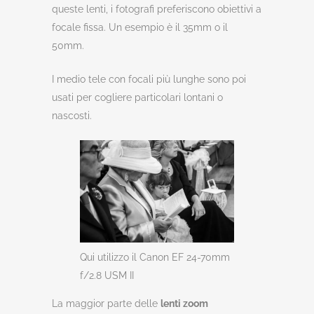
queste lenti, i fotografi preferiscono obiettivi a
focale fissa. Un esempio è il 35mm o il
50mm.
I medio tele con focali più lunghe sono poi
usati per cogliere particolari lontani o
nascosti.
Qui utilizzo il Canon EF 24-70mm
f/2.8 USM II
La maggior parte delle
lenti zoom