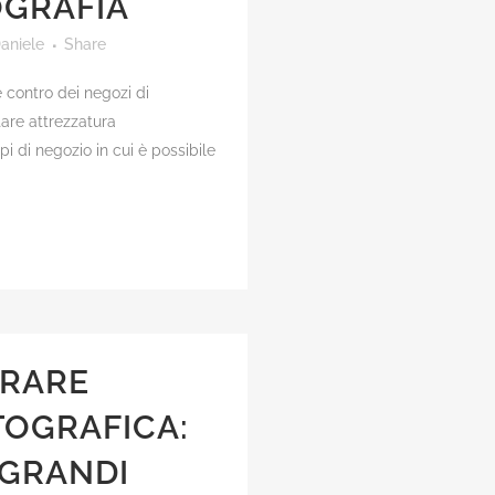
OGRAFIA
aniele
Share
 contro dei negozi di
tare attrezzatura
pi di negozio in cui è possibile
RARE
TOGRAFICA:
 GRANDI