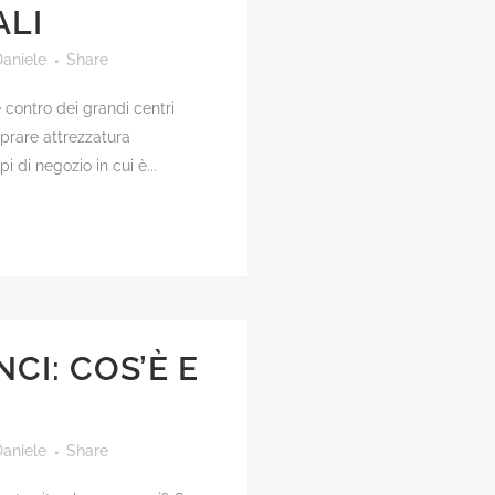
ALI
aniele
Share
contro dei grandi centri
prare attrezzatura
i di negozio in cui è...
CI: COS’È E
aniele
Share