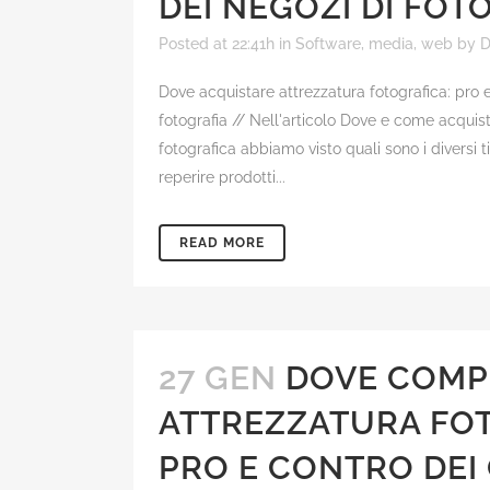
DEI NEGOZI DI FOT
Posted at 22:41h
in
Software, media, web
by
D
Dove acquistare attrezzatura fotografica: pro e
fotografia // Nell'articolo Dove e come acquis
fotografica abbiamo visto quali sono i diversi ti
reperire prodotti...
READ MORE
27 GEN
DOVE COMP
ATTREZZATURA FO
PRO E CONTRO DEI