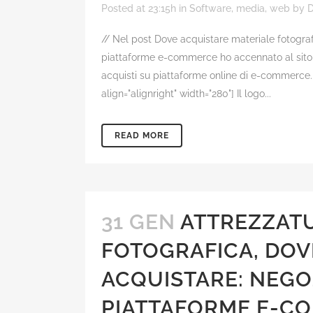
Posted at 23:15h
in
Software, media, web
by
D
// Nel post Dove acquistare materiale fotograf
piattaforme e-commerce ho accennato al sito e
acquisti su piattaforme online di e-commerce.
align="alignright" width="280"] Il logo...
READ MORE
31 GEN
ATTREZZAT
FOTOGRAFICA, DOV
ACQUISTARE: NEGO
PIATTAFORME E-C