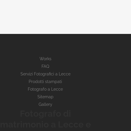
Works
FAQ
Servizi Fotografici a Lecce
Prodotti stampati
Fotografo a Lecce
Sitemap
Gallery
Fotografo di
matrimonio a Lecce e