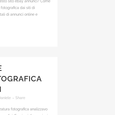
uesto sito ebay annunci? Come
otografica dai siti di
tali di annunci online e
E
TOGRAFICA
I
aniele
Share
zatura fotografica analizzavo