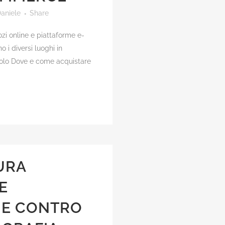
aniele
Share
zi online e piattaforme e-
 i diversi luoghi in
icolo Dove e come acquistare
URA
E
 E CONTRO