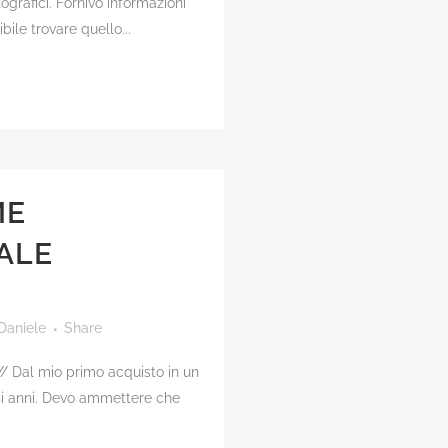
tografici. Fornivo informazioni
ibile trovare quello...
ME
ALE
Daniele
Share
/ Dal mio primo acquisto in un
rsi anni. Devo ammettere che