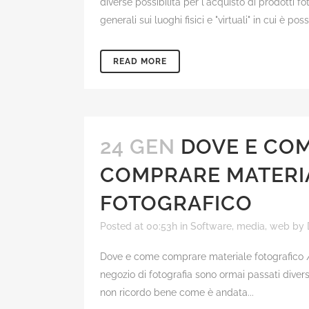
diverse possibilità per l'acquisto di prodotti fo
generali sui luoghi fisici e "virtuali" in cui è poss
READ MORE
24 GEN
DOVE E CO
COMPRARE MATERI
FOTOGRAFICO
Posted at 00:53h
in
Software, media, web
by
Dove e come comprare materiale fotografico /
negozio di fotografia sono ormai passati dive
non ricordo bene come è andata...