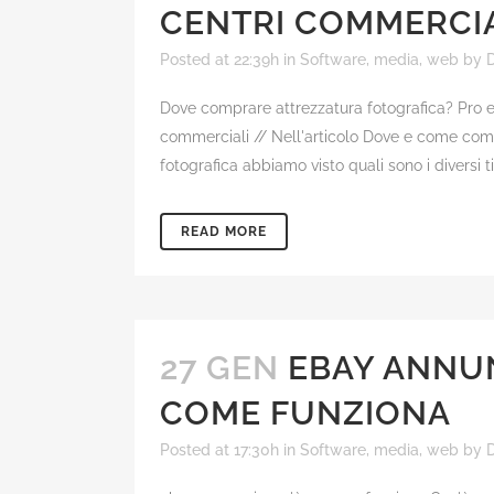
CENTRI COMMERCI
Posted at 22:39h
in
Software, media, web
by
D
Dove comprare attrezzatura fotografica? Pro e 
commerciali // Nell'articolo Dove e come com
fotografica abbiamo visto quali sono i diversi tip
READ MORE
27 GEN
EBAY ANNUN
COME FUNZIONA
Posted at 17:30h
in
Software, media, web
by
D