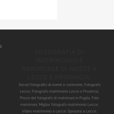
O
FOTOGRAFIA DI
MATRIMONIO E
REPORTAGE DI NOZZE A
LECCE E PROVINCIA.
Servizi fotografici di eventi e cerimonie
,
Fotografo
Lecce
,
Fotografo matrimonio Lecce e Provincia
,
Prezzi del fotografo di matrimoni in Puglia
,
Foto
matrimoni
,
Miglior fotografo matrimonio Lecce
,
Video matrimonio a Lecce
,
Sposarsi a Lecce
,