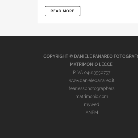
READ MORE
COPYRIGHT © DANIELE PANAREO FOTOGRAF
MATRIMONIO LECCE
P.IVA 04613550757
www.danielepanareo.it
fearlessphotographers
matrimonio.com
mywed
ANFM