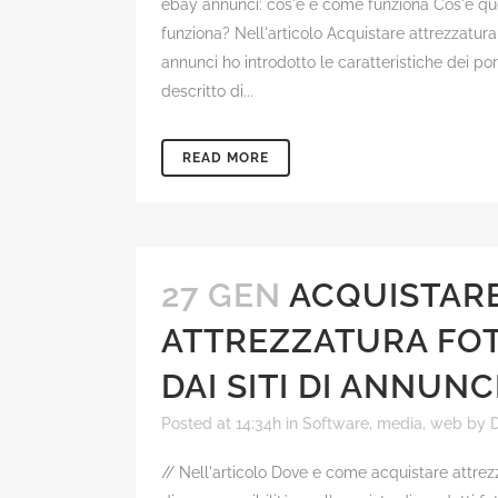
ebay annunci: cos'è e come funziona Cos'è q
funziona? Nell'articolo Acquistare attrezzatura f
annunci ho introdotto le caratteristiche dei por
descritto di...
READ MORE
27 GEN
ACQUISTAR
ATTREZZATURA FO
DAI SITI DI ANNUNC
Posted at 14:34h
in
Software, media, web
by
D
// Nell'articolo Dove e come acquistare attrez