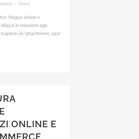
aniele
Share
ico: Negozi online e
Bay.it in relazione agli
 [caption id="attachment_1302"
URA
E
ZI ONLINE E
OMMERCE