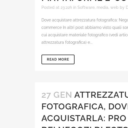
Posted at 23:22h
in
Software, media, web
by
D
Dove acquistare attrezzatura fotografica: Nego
commerce In altri post abbiamo visto quali sono
cui acquistare materiale fotografico (vedi art
attrezzatura fotografica) e...
READ MORE
27 GEN
ATTREZZAT
FOTOGRAFICA, DOV
ACQUISTARLA: PRO