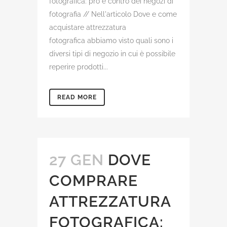
fotografica: pro e contro dei negozi di
fotografia // Nell'articolo Dove e come
acquistare attrezzatura
fotografica abbiamo visto quali sono i
diversi tipi di negozio in cui è possibile
reperire prodotti...
READ MORE
27 GEN
DOVE
COMPRARE
ATTREZZATURA
FOTOGRAFICA: