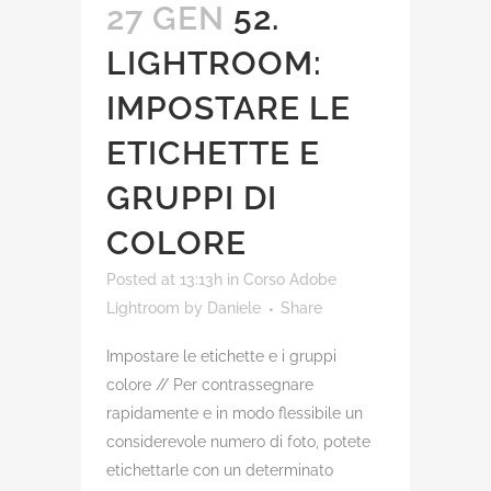
27 GEN
52.
LIGHTROOM:
IMPOSTARE LE
ETICHETTE E
GRUPPI DI
COLORE
Posted at 13:13h
in
Corso Adobe
Lightroom
by
Daniele
Share
Impostare le etichette e i gruppi
colore // Per contrassegnare
rapidamente e in modo flessibile un
considerevole numero di foto, potete
etichettarle con un determinato