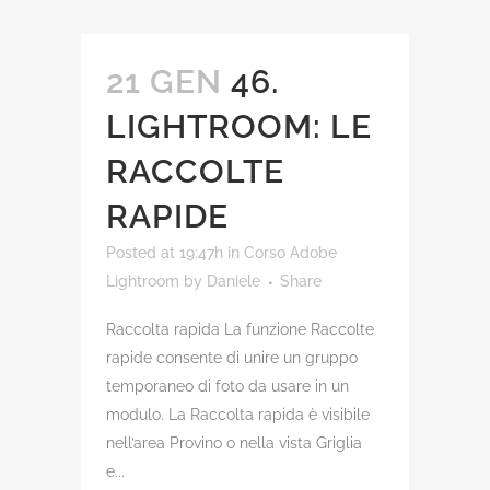
21 GEN
46.
LIGHTROOM: LE
RACCOLTE
RAPIDE
Posted at 19:47h
in
Corso Adobe
Lightroom
by
Daniele
Share
Raccolta rapida La funzione Raccolte
rapide consente di unire un gruppo
temporaneo di foto da usare in un
modulo. La Raccolta rapida è visibile
nell’area Provino o nella vista Griglia
e...