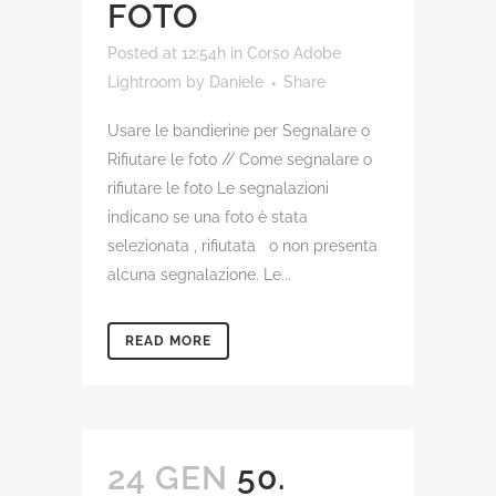
FOTO
Posted at 12:54h
in
Corso Adobe
Lightroom
by
Daniele
Share
Usare le bandierine per Segnalare o
Rifiutare le foto // Come segnalare o
rifiutare le foto Le segnalazioni
indicano se una foto è stata
selezionata , rifiutata o non presenta
alcuna segnalazione. Le...
READ MORE
24 GEN
50.