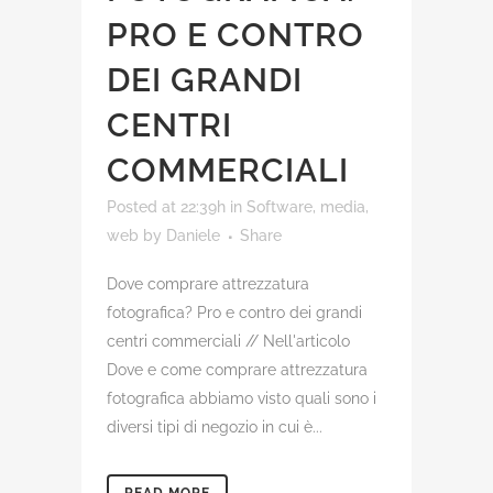
PRO E CONTRO
DEI GRANDI
CENTRI
COMMERCIALI
Posted at 22:39h
in
Software, media,
web
by
Daniele
Share
Dove comprare attrezzatura
fotografica? Pro e contro dei grandi
centri commerciali // Nell'articolo
Dove e come comprare attrezzatura
fotografica abbiamo visto quali sono i
diversi tipi di negozio in cui è...
READ MORE