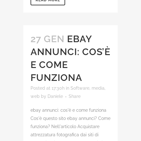
27 GEN
EBAY
ANNUNCI: COS’È
E COME
FUNZIONA
Posted at 17:30h
in
Software, media,
web
by
Daniele
Share
ebay annunci: cos'è e come funziona
Cos'è questo sito ebay annunci? Come
funziona? Nell'articolo Acquistare
attrezzatura fotografica dai siti di