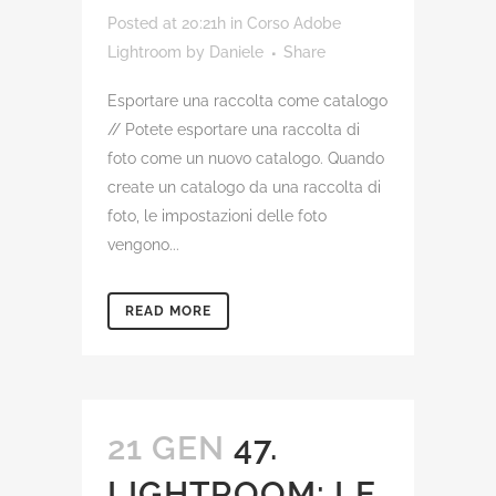
Posted at 20:21h
in
Corso Adobe
Lightroom
by
Daniele
Share
Esportare una raccolta come catalogo
// Potete esportare una raccolta di
foto come un nuovo catalogo. Quando
create un catalogo da una raccolta di
foto, le impostazioni delle foto
vengono...
READ MORE
21 GEN
47.
LIGHTROOM: LE