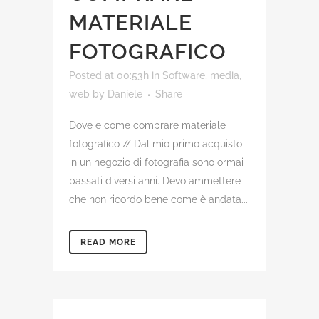
MATERIALE
FOTOGRAFICO
Posted at 00:53h
in
Software, media,
web
by
Daniele
Share
Dove e come comprare materiale
fotografico // Dal mio primo acquisto
in un negozio di fotografia sono ormai
passati diversi anni. Devo ammettere
che non ricordo bene come è andata...
READ MORE