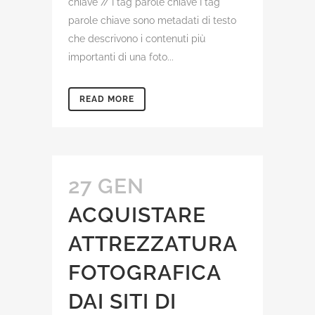
chiave // I tag parole chiave I tag
parole chiave sono metadati di testo
che descrivono i contenuti più
importanti di una foto...
READ MORE
27 GEN
ACQUISTARE
ATTREZZATURA
FOTOGRAFICA
DAI SITI DI