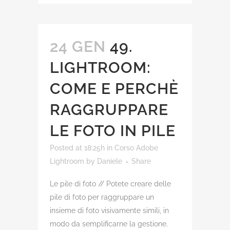
24 GEN
49.
LIGHTROOM:
COME E PERCHÈ
RAGGRUPPARE
LE FOTO IN PILE
Posted at 18:25h
in
Corso Adobe
Lightroom
by
Daniele
Share
Le pile di foto // Potete creare delle
pile di foto per raggruppare un
insieme di foto visivamente simili, in
modo da semplificarne la gestione.