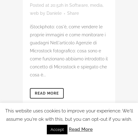
Posted at 20:52h
in
Software, media,
web
by
Daniele
Share
iStockphoto: cos'è, come vendere le
proprie immagini e come monitorare i
guadagni Nell'articolo Agenzie di
Microstock fotografico: cosa sono e
come funzionano abbiamo introdotto il
concetto di Microstock e spiegato che
cosa è...
READ MORE
This website uses cookies to improve your experience. We'll
assume you're ok with this, but you can opt-out if you wish.
19 GEN
COS’È E
Read More
Accept