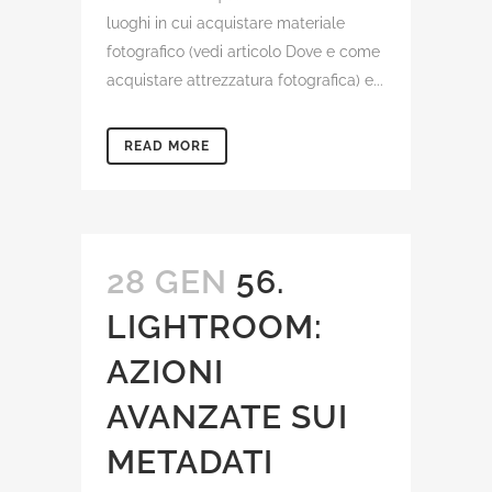
luoghi in cui acquistare materiale
fotografico (vedi articolo Dove e come
acquistare attrezzatura fotografica) e...
READ MORE
28 GEN
56.
LIGHTROOM:
AZIONI
AVANZATE SUI
METADATI