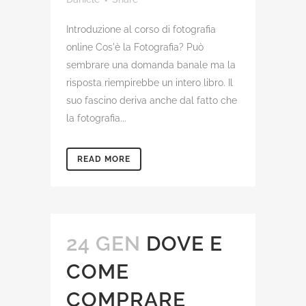
Introduzione al corso di fotografia
online Cos'è la Fotografia? Può
sembrare una domanda banale ma la
risposta riempirebbe un intero libro. Il
suo fascino deriva anche dal fatto che
la fotografia...
READ MORE
24 GEN
DOVE E
COME
COMPRARE