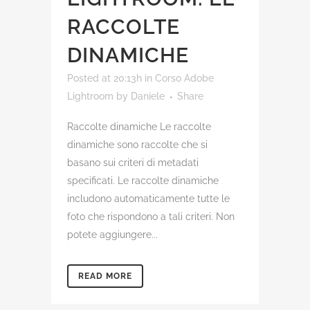
RACCOLTE
DINAMICHE
Posted at 20:13h
in
Corso Adobe
Lightroom
by
Daniele
Share
Raccolte dinamiche Le raccolte
dinamiche sono raccolte che si
basano sui criteri di metadati
specificati. Le raccolte dinamiche
includono automaticamente tutte le
foto che rispondono a tali criteri. Non
potete aggiungere...
READ MORE