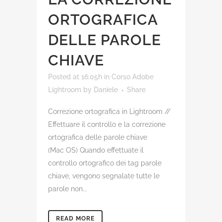
ORTOGRAFICA
DELLE PAROLE
CHIAVE
Posted at 16:05h
in
Corso Adobe
Lightroom
by
Daniele
Share
Correzione ortografica in Lightroom //
Effettuare il controllo e la correzione
ortografica delle parole chiave
(Mac OS) Quando effettuate il
controllo ortografico dei tag parole
chiave, vengono segnalate tutte le
parole non...
READ MORE