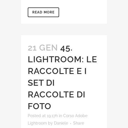
READ MORE
21 GEN
45.
LIGHTROOM: LE
RACCOLTE E I
SET DI
RACCOLTE DI
FOTO
Posted at 19:17h
in
Corso Adobe
Lightroom
by
Daniele
Share