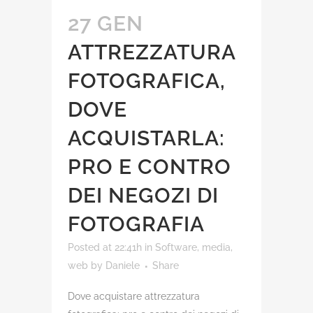
27 GEN
ATTREZZATURA
FOTOGRAFICA,
DOVE
ACQUISTARLA:
PRO E CONTRO
DEI NEGOZI DI
FOTOGRAFIA
Posted at 22:41h
in
Software, media,
web
by
Daniele
Share
Dove acquistare attrezzatura