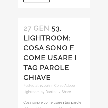
27 GEN
53.
LIGHTROOM:
COSA SONO E
COME USARE I
TAG PAROLE
CHIAVE
Posted at 15:09h
in
Corso Adobe
Lightroom
by
Daniele
Share
Cosa sono e come usare i tag parole