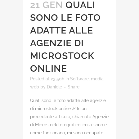
21 GEN
QUALI
SONO LE FOTO
ADATTE ALLE
AGENZIE DI
MICROSTOCK
ONLINE
Posted at 23:50h
in
Software, media,
web
by
Daniele
Share
Quali sono le foto adatte alle agenzie
di microstock online // In un
precedente articolo, chiamato Agenzie
di Microstock fotografico: cosa sono e
come funzionano, mi sono occupato