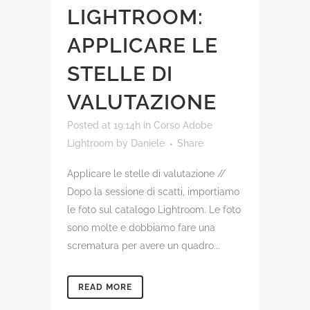
LIGHTROOM:
APPLICARE LE
STELLE DI
VALUTAZIONE
Posted at 19:14h
in
Corso Adobe
Lightroom
by
Daniele
Share
Applicare le stelle di valutazione //
Dopo la sessione di scatti, importiamo
le foto sul catalogo Lightroom. Le foto
sono molte e dobbiamo fare una
scrematura per avere un quadro...
READ MORE