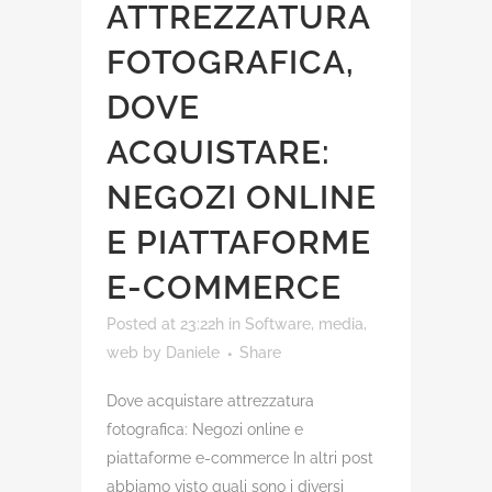
ATTREZZATURA
FOTOGRAFICA,
DOVE
ACQUISTARE:
NEGOZI ONLINE
E PIATTAFORME
E-COMMERCE
Posted at 23:22h
in
Software, media,
web
by
Daniele
Share
Dove acquistare attrezzatura
fotografica: Negozi online e
piattaforme e-commerce In altri post
abbiamo visto quali sono i diversi