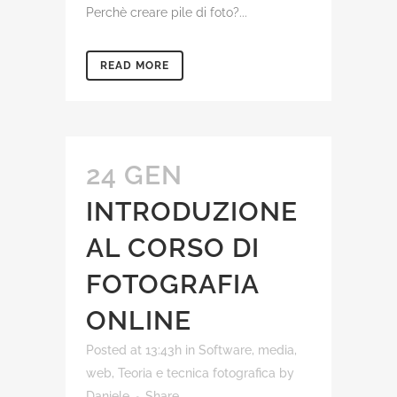
Perchè creare pile di foto?...
READ MORE
24 GEN
INTRODUZIONE
AL CORSO DI
FOTOGRAFIA
ONLINE
Posted at 13:43h
in
Software, media,
web
,
Teoria e tecnica fotografica
by
Daniele
Share