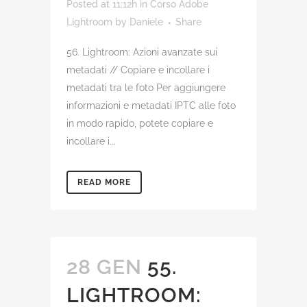
Posted at 11:12h
in
Corso Adobe
Lightroom
by
Daniele
Share
56. Lightroom: Azioni avanzate sui
metadati // Copiare e incollare i
metadati tra le foto Per aggiungere
informazioni e metadati IPTC alle foto
in modo rapido, potete copiare e
incollare i...
READ MORE
28 GEN
55.
LIGHTROOM: