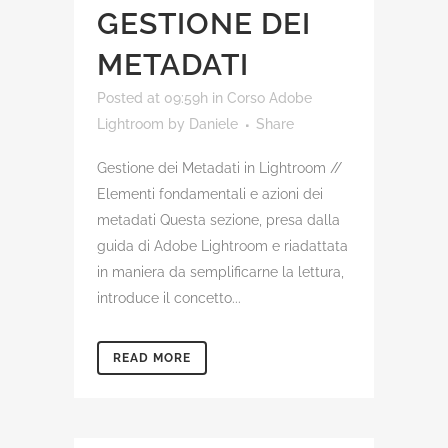
GESTIONE DEI
METADATI
Posted at 09:59h
in
Corso Adobe
Lightroom
by
Daniele
Share
Gestione dei Metadati in Lightroom //
Elementi fondamentali e azioni dei
metadati Questa sezione, presa dalla
guida di Adobe Lightroom e riadattata
in maniera da semplificarne la lettura,
introduce il concetto...
READ MORE